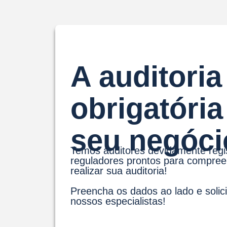
A auditoria
obrigatória
seu negóci
Temos auditores devidamente regi
reguladores prontos para compree
realizar sua auditoria!
Preencha os dados ao lado e solici
nossos especialistas!