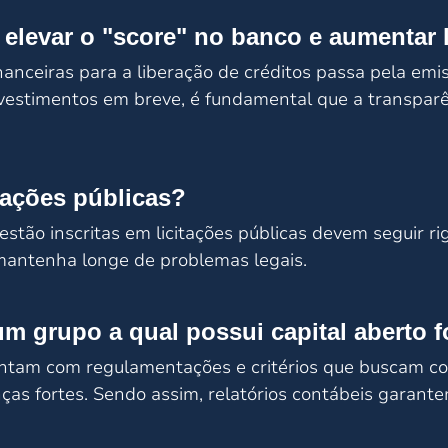
elevar o "score" no banco e aumentar l
inanceiras para a liberação de créditos passa pela emi
vestimentos em breve, é fundamental que a transparên
itações públicas?
tão inscritas em licitações públicas devem seguir ri
mantenha longe de problemas legais.
um grupo a qual possui capital aberto f
ontam com regulamentações e critérios que buscam con
as fortes. Sendo assim, relatórios contábeis garant