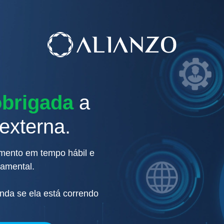
obrigada
a
 externa.
mento em tempo hábil e
damental.
nda se ela está correndo