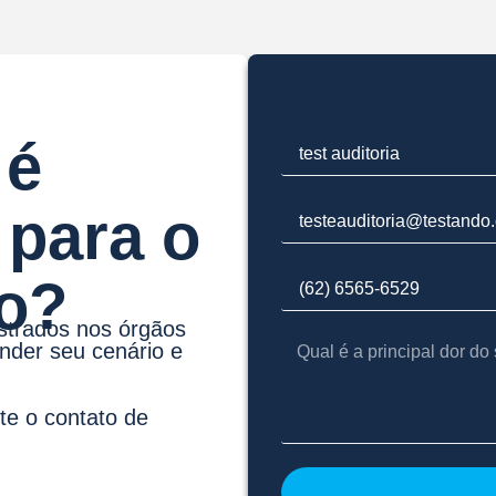
 é
 para o
o?
strados nos órgãos
nder seu cenário e
te o contato de