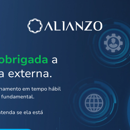
 obrigada
a
a externa.
chamento em tempo hábil
é fundamental.
ntenda se ela está