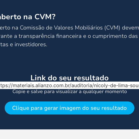
 aberto na CVM?
rto na Comissão de Valores Mobiliários (CVM) devem r
rante a transparência financeira e o cumprimento da
tas e investidores.
Link do seu resultado
ttps://materiais.alianzo.com.br/auditoria/nicoly-de-lima-sou
Copie e salve para visualizar a qualquer momento
Clique para gerar imagem do seu resultado