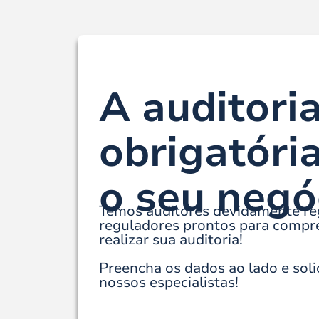
A auditoria
obrigatóri
o seu negó
Temos auditores devidamente re
reguladores prontos para compre
realizar sua auditoria!
Preencha os dados ao lado e soli
nossos especialistas!