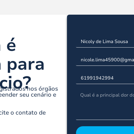
 é
a para
cio?
gistrados nos órgãos
ender seu cenário e
cite o contato de