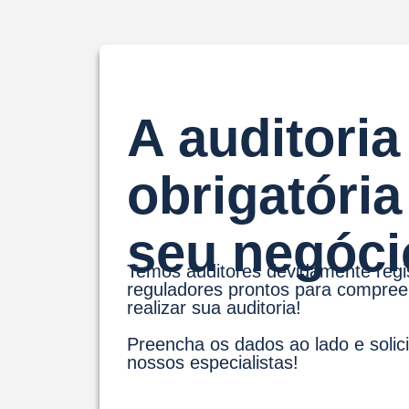
A auditoria
obrigatória
seu negóci
Temos auditores devidamente regi
reguladores prontos para compree
realizar sua auditoria!
Preencha os dados ao lado e solici
nossos especialistas!