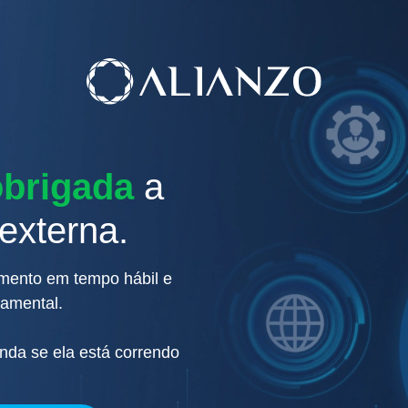
obrigada
a
 externa.
mento em tempo hábil e
damental.
nda se ela está correndo