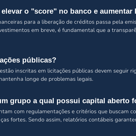
elevar o "score" no banco e aumentar l
inanceiras para a liberação de créditos passa pela emi
vestimentos em breve, é fundamental que a transparên
itações públicas?
tão inscritas em licitações públicas devem seguir ri
mantenha longe de problemas legais.
um grupo a qual possui capital aberto f
ontam com regulamentações e critérios que buscam con
as fortes. Sendo assim, relatórios contábeis garant