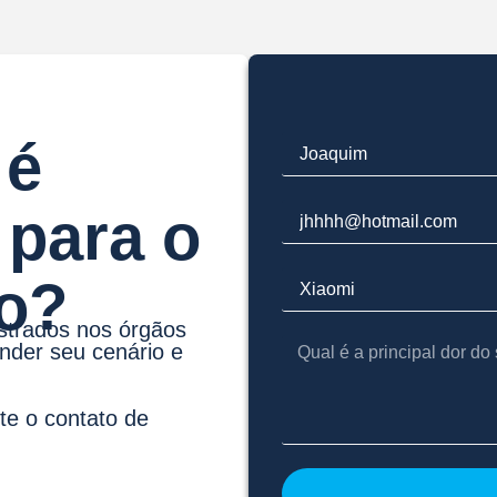
 é
 para o
o?
strados nos órgãos
nder seu cenário e
te o contato de