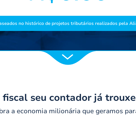
seados no histórico de projetos tributários realizados pela A
fiscal seu contador já troux
ubra a economia milionária que geramos para