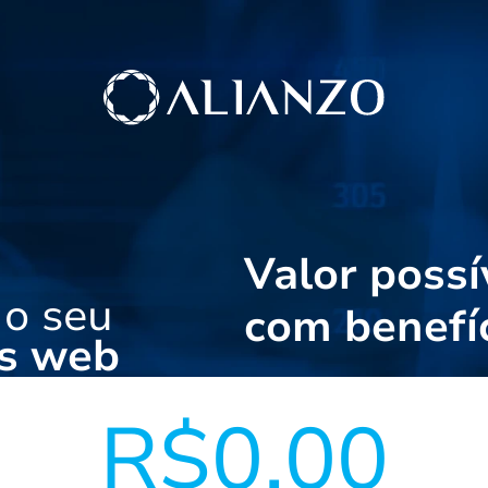
Valor possí
 o seu
com benefíc
s web
R$0.00