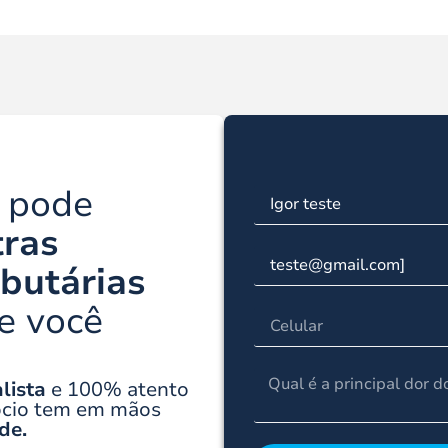
a pode
tras
ibutárias
e você
lista
e 100% atento
ócio tem em mãos
de.