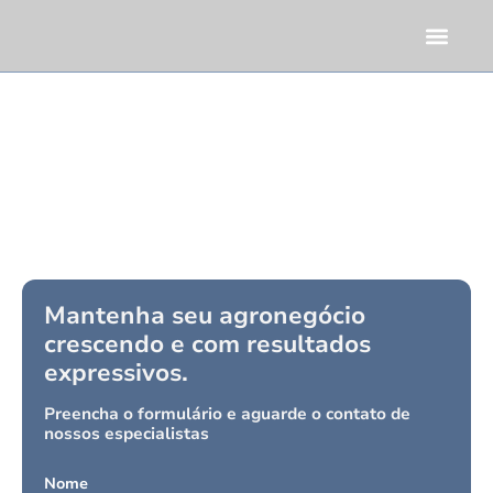
Quem somos
O sucesso do seu agronegócio
engrandece o país!
Conheça especialistas em contabilidade, tributário e
sucessão familiar que entendem o dia a dia do agro e
querem fazer o seu negócio crescer!
Mantenha seu agronegócio
crescendo e com resultados
expressivos.
Preencha o formulário e aguarde o contato de
nossos especialistas
Nome