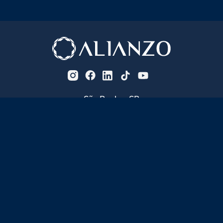
São Paulo - SP
(11) 3251-0267 | 04.542-000 Rua
Leopoldo Couto de Magalhães, 110,
Conjuntos 81 e 82, Itaim Bibi.
Goiânia - GO
(62) 3087-0713 | 74.093-210 Rua 132,
347, Setor Sul.
Cuiabá - MT
(65) 3364-5670 | 78.048-340 Av.