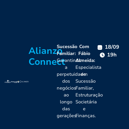
Sucessão
Com
18/09
Alianzo
Familiar:
Fábio
19h
Connect
Garantindo
Almeida:
a
Especialista
perpetuidade
em
dos
Sucessão
negócios
Familiar,
ao
Estruturação
longo
Societária
das
e
gerações.
Finanças.