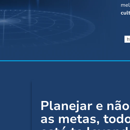
mel
cul
h
Planejar e não
as metas,
tod