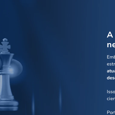
A 
n
Emb
est
atu
des
Iss
cie
Por