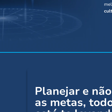
mel
cul
Planejar e não
as metas,
tod