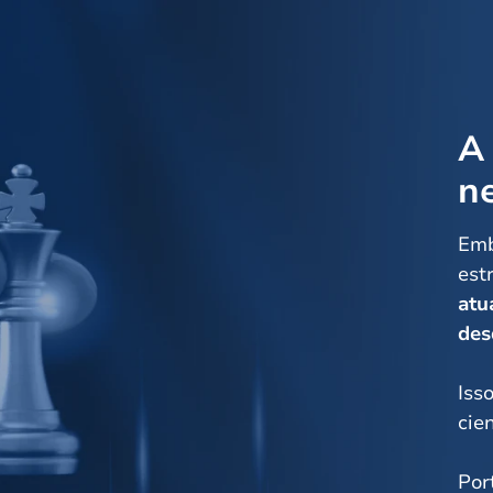
A 
n
Emb
est
atu
des
Iss
cie
Por