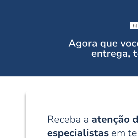
ht
Agora que você
entrega,
Receba a
atenção 
especialistas
em ter