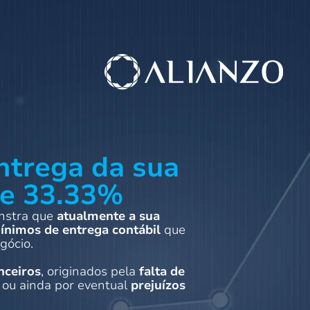
ntrega da sua
de 33.33%
onstra que
atualmente a sua
mínimos de entrega contábil
que
gócio.
nceiros
, originados pela
falta de
l ou ainda por eventual
prejuízos