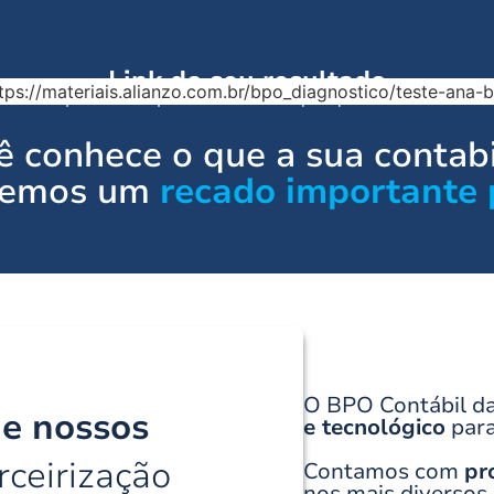
Link do seu resultado
tps://materiais.alianzo.com.br/bpo_diagnostico/teste-ana-
Copie e salve para visualizar a qualquer momento
 conhece o que a sua contabi
 temos um
recado importante 
O BPO Contábil da
de nossos
e tecnológico
para
ceirização
Contamos com
pr
nos mais diversos