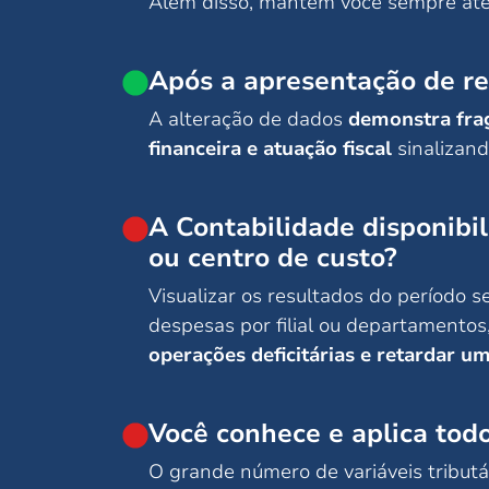
Além disso, mantém você sempre at
Após a apresentação de re
A alteração de dados
demonstra fragi
financeira e atuação fiscal
sinalizan
A Contabilidade disponibil
ou centro de custo?
Visualizar os resultados do período
despesas por filial ou departamento
operações deficitárias e retardar u
Você conhece e aplica todo
O grande número de variáveis tributár