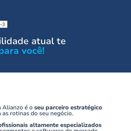
b-3
lidade atual te
para você!
 Alianzo é o
seu parceiro estratégico
 as rotinas do seu negócio.
ofissionais altamente especializados
 segmentos e softwares do mercado