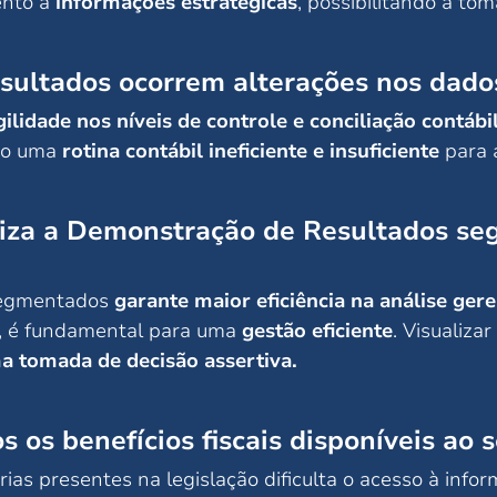
ento a
informações estratégicas
, possibilitando a to
sultados ocorrem alterações nos dad
lidade nos níveis de controle e conciliação contábil
do uma
rotina contábil ineficiente e insuficiente
para 
iza a Demonstração de Resultados segr
 segmentados
garante maior eficiência na análise gere
s, é fundamental para uma
gestão eficiente
. Visualiz
ma tomada de decisão assertiva.
s os benefícios fiscais disponíveis ao 
ias presentes na legislação dificulta o acesso à inform