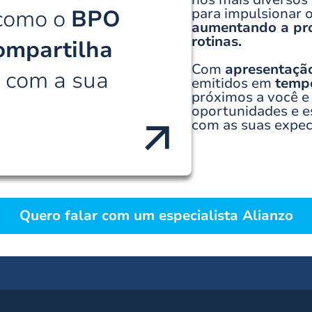
 como o
BPO
para impulsionar
aumentando a prod
rotinas.
ompartilha
Com
apresentaçã
s
com a sua
emitidos em
tempo
próximos a você e
oportunidades e es
com as suas expec
Quero falar com um especialista Alianzo