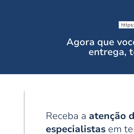
https
Agora que você
entrega,
Receba a
atenção 
especialistas
em ter