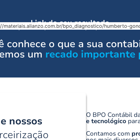
Link do seu resultado
://materiais.alianzo.com.br/bpo_diagnostico/humberto-gon
Copie e salve para visualizar a qualquer momento
 conhece o que a sua contabi
 temos um
recado importante 
O BPO Contábil da
de nossos
e tecnológico
para
ceirização
Contamos com
pr
nos mais diversos