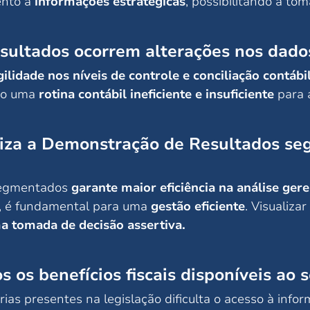
ento a
informações estratégicas
, possibilitando a to
sultados ocorrem alterações nos dad
lidade nos níveis de controle e conciliação contábil
do uma
rotina contábil ineficiente e insuficiente
para 
iza a Demonstração de Resultados segr
 segmentados
garante maior eficiência na análise gere
s, é fundamental para uma
gestão eficiente
. Visualiz
ma tomada de decisão assertiva.
s os benefícios fiscais disponíveis ao 
ias presentes na legislação dificulta o acesso à inform