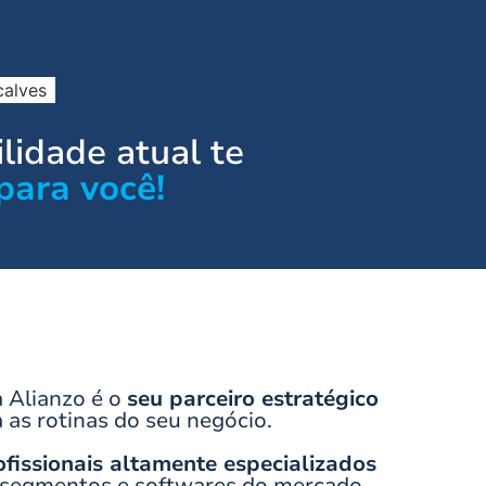
calves
lidade atual te
para você!
 Alianzo é o
seu parceiro estratégico
 as rotinas do seu negócio.
ofissionais altamente especializados
 segmentos e softwares do mercado