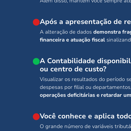
Além disso, mantém você sempre at
Após a apresentação de re
A alteração de dados
demonstra fragi
financeira e atuação fiscal
sinalizan
A Contabilidade disponibil
ou centro de custo?
Visualizar os resultados do período
despesas por filial ou departamento
operações deficitárias e retardar u
Você conhece e aplica todo
O grande número de variáveis tributár