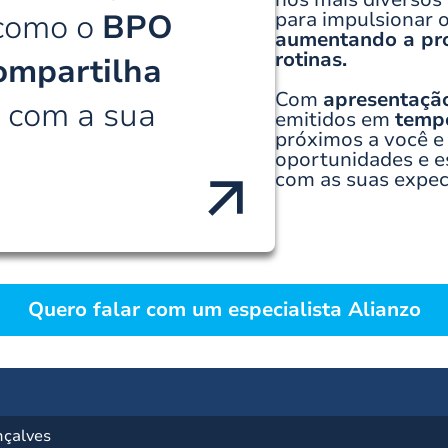
 como o
BPO
para impulsionar
aumentando a prod
rotinas.
ompartilha
Com
apresentaçã
s
com a sua
emitidos em
tempo
próximos a você e
oportunidades e es
com as suas expec
Quero falar com um especialista Alianzo