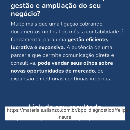
gestão e ampliação do seu
negócio?
Muito mais que uma ligação cobrando
documentos no final do mês, a contabilidade é
fundamental para uma
gestão eficiente,
lucrativa e expansiva.
A ausência de uma
parceria que permite comunicação direta e
consultiva,
pode vendar seus olhos sobre
novas oportunidades de mercado
, de
expansão e melhorias contínuas internas.
Link do seu resultado
https://materiais.alianzo.com.br/bpo_diagnostico/felipe
naure
Copie e salve para visualizar a qualquer momento