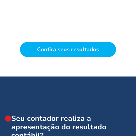
A
terceirização contábil é altamente
recomendada
pois oferece
segurança e
padronização
em suas rotinas,
te livra da
sensação de sufocamento por tributos
e
agrega
valor
contribuindo para o
crescimento com
consistência
do seu negócio.
Confira seus resultados
Seu contador realiza a
apresentação do resultado
contábil?