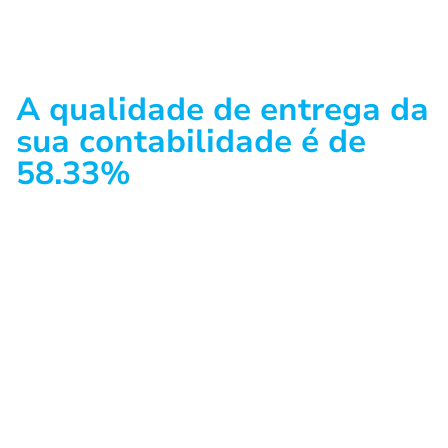
A qualidade de entrega da
sua contabilidade é de
58.33%
O resultado do diagnóstico prévio demonstra que
atualmente a
sua contabilidade possui
oportunidades de melhoria.
O básico está sendo realizado, mas sabemos que
o básico não é suficiente para agregar valor ao
seu negócio.
Os pontos negativos apontados sinalizam
exposição ao risco financeiro
por baixo acesso à
informação contábil e tributária em tempo hábil
de maneira confiável.