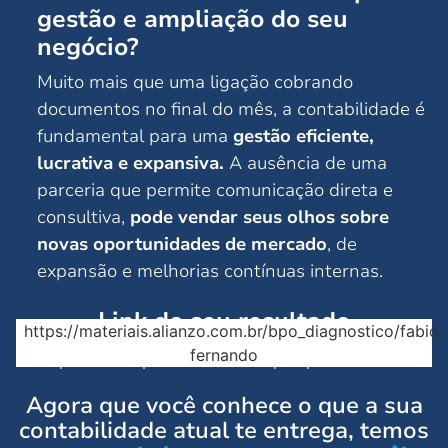
gestão e ampliação do seu
negócio?
Muito mais que uma ligação cobrando
documentos no final do mês, a contabilidade é
fundamental para uma
gestão eficiente,
lucrativa e expansiva.
A ausência de uma
parceria que permite comunicação direta e
consultiva,
pode vendar seus olhos sobre
novas oportunidades de mercado
, de
expansão e melhorias contínuas internas.
Link do seu resultado
https://materiais.alianzo.com.br/bpo_diagnostico/fabio-
fernando
Copie e salve para visualizar a qualquer momento
Agora que você conhece o que a sua
contabilidade atual te entrega, temos