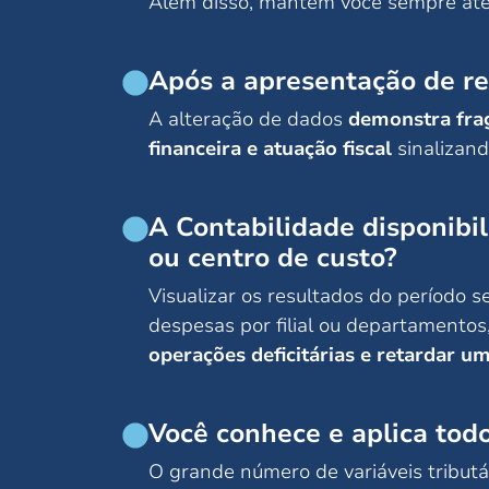
Além disso, mantém você sempre at
Após a apresentação de re
A alteração de dados
demonstra fragi
financeira e atuação fiscal
sinalizan
A Contabilidade disponibil
ou centro de custo?
Visualizar os resultados do período
despesas por filial ou departamento
operações deficitárias e retardar u
Você conhece e aplica todo
O grande número de variáveis tributár