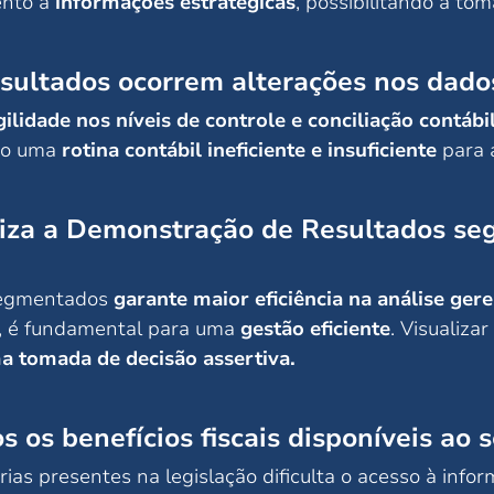
ento a
informações estratégicas
, possibilitando a to
sultados ocorrem alterações nos dad
lidade nos níveis de controle e conciliação contábil
do uma
rotina contábil ineficiente e insuficiente
para 
iza a Demonstração de Resultados segr
 segmentados
garante maior eficiência na análise gere
s, é fundamental para uma
gestão eficiente
. Visualiz
ma tomada de decisão assertiva.
s os benefícios fiscais disponíveis ao 
ias presentes na legislação dificulta o acesso à inform