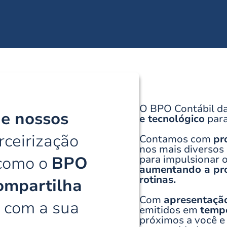
O BPO Contábil da
de nossos
e tecnológico
para
ceirização
Contamos com
pr
nos mais diversos
 como o
BPO
para impulsionar
aumentando a prod
rotinas.
ompartilha
Com
apresentaçã
s
com a sua
emitidos em
tempo
próximos a você e