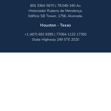
(65) 3364-5670 | 78.048-340 Av.
Historiador Rubens de Mendonça.
Edifício SB Tower, 1756, Alvorada.
Houston - Texas
+1 (407) 692 8395 | 77064-1132 17350
State Highway 249 STE 2020